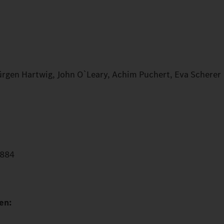
ürgen Hartwig, John O`Leary, Achim Puchert, Eva Scherer
2884
en: