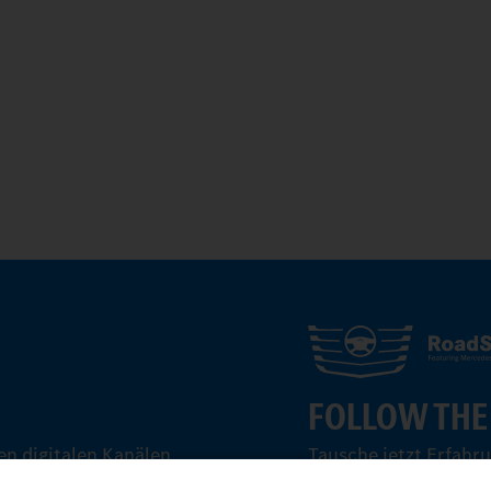
FOLLOW THE
n digitalen Kanälen.
Tausche jetzt Erfahr
aus.